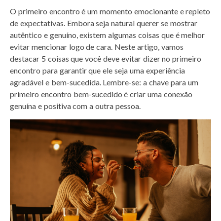
h
a
w
m
i
i
h
O primeiro encontro é um momento emocionante e repleto
a
c
i
a
n
n
a
de expectativas. Embora seja natural querer se mostrar
t
e
t
i
t
k
r
autêntico e genuíno, existem algumas coisas que é melhor
s
b
t
l
e
e
e
evitar mencionar logo de cara. Neste artigo, vamos
A
o
e
r
d
destacar 5 coisas que você deve evitar dizer no primeiro
p
o
r
e
I
encontro para garantir que ele seja uma experiência
p
k
s
n
agradável e bem-sucedida. Lembre-se: a chave para um
t
primeiro encontro bem-sucedido é criar uma conexão
genuína e positiva com a outra pessoa.