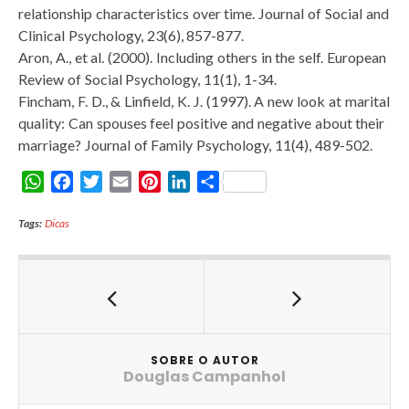
relationship characteristics over time. Journal of Social and
Clinical Psychology, 23(6), 857-877.
Aron, A., et al. (2000). Including others in the self. European
Review of Social Psychology, 11(1), 1-34.
Fincham, F. D., & Linfield, K. J. (1997). A new look at marital
quality: Can spouses feel positive and negative about their
marriage? Journal of Family Psychology, 11(4), 489-502.
W
F
T
E
P
L
S
h
a
w
m
i
i
h
Tags:
a
Dicas
c
i
a
n
n
a
t
e
t
i
t
k
r
s
b
t
l
e
e
e
A
o
e
r
d
p
o
r
e
I
p
k
s
n
t
SOBRE O AUTOR
Douglas Campanhol