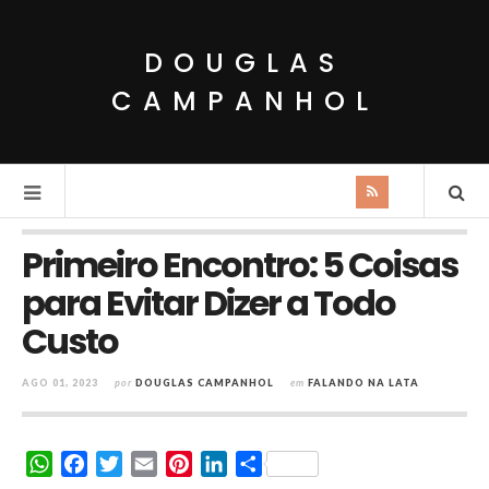
DOUGLAS
CAMPANHOL
Primeiro Encontro: 5 Coisas
para Evitar Dizer a Todo
Custo
AGO 01, 2023
por
DOUGLAS CAMPANHOL
em
FALANDO NA LATA
W
F
T
E
P
L
S