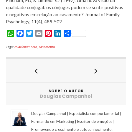
Fincham, FD, & Linfield, KJ (1997).
Uma nova visão da
qualidade conjugal: os cônjuges podem se sentir positivos
e negativos em relação ao casamento?
Journal of Family
Psychology, 11(4), 489-502.
W
F
T
E
P
L
S
h
a
w
m
i
i
h
Tags:
a
relacionamento
c
i
,
casamento
a
n
n
a
t
e
t
i
t
k
r
s
b
t
l
e
e
e
A
o
e
r
d
p
o
r
e
I
p
k
s
n
t
SOBRE O AUTOR
Douglas Campanhol
Douglas Campanhol | Especialista comportamental |
Formando em Marketing | Escritor de emoções |
Promovendo crescimento e autoconhecimento.