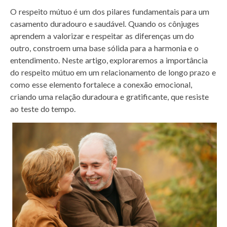
h
a
w
m
i
i
h
O respeito mútuo é um dos pilares fundamentais para um
a
c
i
a
n
n
a
casamento duradouro e saudável. Quando os cônjuges
t
e
t
i
t
k
r
aprendem a valorizar e respeitar as diferenças um do
s
b
t
l
e
e
e
outro, constroem uma base sólida para a harmonia e o
A
o
e
r
d
entendimento. Neste artigo, exploraremos a importância
p
o
r
e
I
do respeito mútuo em um relacionamento de longo prazo e
p
k
s
n
como esse elemento fortalece a conexão emocional,
t
criando uma relação duradoura e gratificante, que resiste
ao teste do tempo.