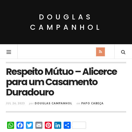
DOUGLAS
CAMPANHOL
Respeito Mútuo – Alicerce
para um Casamento
Duradouro
JUL 26, 2023
por
DOUGLAS CAMPANHOL
em
PAPO CABEÇA
W
F
T
E
P
L
S