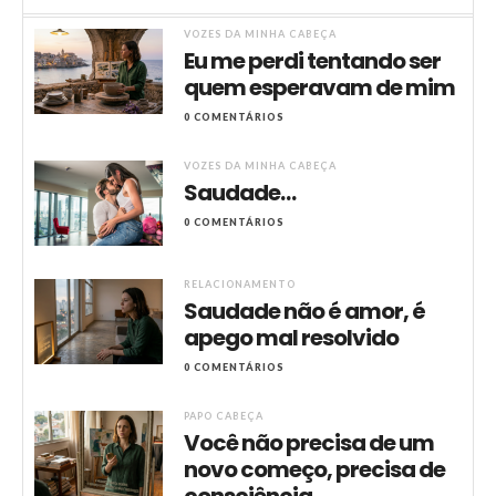
VOZES DA MINHA CABEÇA
Eu me perdi tentando ser
quem esperavam de mim
0 COMENTÁRIOS
VOZES DA MINHA CABEÇA
Saudade…
0 COMENTÁRIOS
RELACIONAMENTO
Saudade não é amor, é
apego mal resolvido
0 COMENTÁRIOS
PAPO CABEÇA
Você não precisa de um
novo começo, precisa de