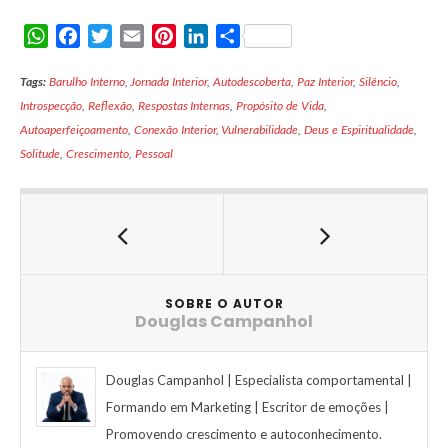
W
F
T
E
P
L
S
h
a
w
m
i
i
h
Tags:
a
Barulho Interno
c
i
,
Jornada Interior
a
n
,
n
Autodescoberta
a
,
Paz Interior
,
Silêncio
,
Introspecção
t
e
,
Reflexão
t
,
Respostas Internas
i
t
k
,
Propósito de Vida
r
,
Autoaperfeiçoamento
s
b
t
,
Conexão Interior
l
e
e
,
Vulnerabilidade
e
,
Deus e Espiritualidade
,
Solitude
A
,
Crescimento
o
e
,
Pessoal
r
d
p
o
r
e
I
p
k
s
n
t
SOBRE O AUTOR
Douglas Campanhol
Douglas Campanhol | Especialista comportamental |
Formando em Marketing | Escritor de emoções |
Promovendo crescimento e autoconhecimento.