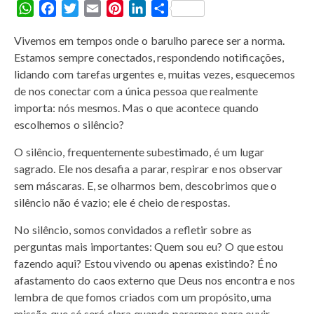
W
F
T
E
P
L
S
h
a
w
m
i
i
h
Vivemos em tempos onde o barulho parece ser a norma.
a
c
i
a
n
n
a
Estamos sempre conectados, respondendo notificações,
t
e
t
i
t
k
r
lidando com tarefas urgentes e, muitas vezes, esquecemos
s
b
t
l
e
e
e
de nos conectar com a única pessoa que realmente
A
o
e
r
d
importa: nós mesmos. Mas o que acontece quando
p
o
r
e
I
escolhemos o silêncio?
p
k
s
n
t
O silêncio, frequentemente subestimado, é um lugar
sagrado. Ele nos desafia a parar, respirar e nos observar
sem máscaras. E, se olharmos bem, descobrimos que o
silêncio não é vazio; ele é cheio de respostas.
No silêncio, somos convidados a refletir sobre as
perguntas mais importantes: Quem sou eu? O que estou
fazendo aqui? Estou vivendo ou apenas existindo? É no
afastamento do caos externo que Deus nos encontra e nos
lembra de que fomos criados com um propósito, uma
missão que só será clara quando pararmos para ouvir.