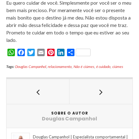
Eu quero cuidar de você. Simplesmente por você ser o meu
bem mais precioso. Por meramente você ser o presente
mais bonito que o destino já me deu. Não estou disposta a
abrir mão dessa felicidade e dessa paz que você me traz.
Prometo te cuidar em todo o tempo que eu estiver ao seu
lado.
W
F
T
E
P
L
S
h
a
w
m
i
i
h
Tags:
a
Douglas Campanhol
c
i
a
,
relacionamento
n
n
,
Não é ciúmes
a
,
é cuidado
,
ciúmes
t
e
t
i
t
k
r
s
b
t
l
e
e
e
A
o
e
r
d
p
o
r
e
I
p
k
s
n
t
SOBRE O AUTOR
Douglas Campanhol
Douglas Campanhol | Especialista comportamental |