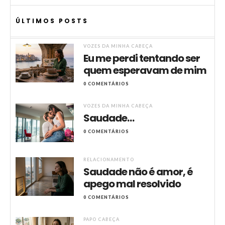
ÚLTIMOS POSTS
VOZES DA MINHA CABEÇA
Eu me perdi tentando ser
quem esperavam de mim
0 COMENTÁRIOS
VOZES DA MINHA CABEÇA
Saudade…
0 COMENTÁRIOS
RELACIONAMENTO
Saudade não é amor, é
apego mal resolvido
0 COMENTÁRIOS
PAPO CABEÇA