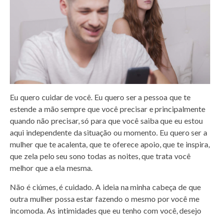
s
b
t
l
e
e
e
A
o
e
r
d
p
o
r
e
I
p
k
s
n
t
Eu quero cuidar de você. Eu quero ser a pessoa que te
estende a mão sempre que você precisar e principalmente
quando não precisar, só para que você saiba que eu estou
aqui independente da situação ou momento. Eu quero ser a
mulher que te acalenta, que te oferece apoio, que te inspira,
que zela pelo seu sono todas as noites, que trata você
melhor que a ela mesma.
Não é ciúmes, é cuidado. A ideia na minha cabeça de que
outra mulher possa estar fazendo o mesmo por você me
incomoda. As intimidades que eu tenho com você, desejo