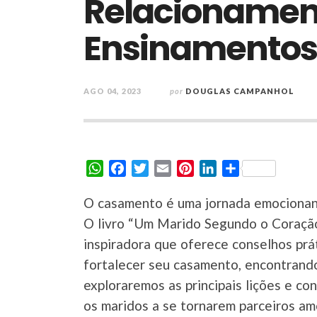
Relacionamen
Ensinamentos 
AGO 04, 2023
por
DOUGLAS CAMPANHOL
W
F
T
E
P
L
S
h
a
w
m
i
i
h
O casamento é uma jornada emocionant
a
c
i
a
n
n
a
t
e
t
i
t
k
r
O livro “Um Marido Segundo o Coração
s
b
t
l
e
e
e
inspiradora que oferece conselhos prá
A
o
e
r
d
fortalecer seu casamento, encontrando
p
o
r
e
I
exploraremos as principais lições e c
p
k
s
n
os maridos a se tornarem parceiros am
t