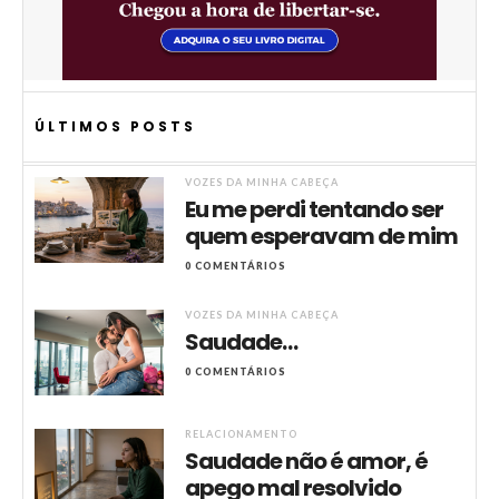
ÚLTIMOS POSTS
VOZES DA MINHA CABEÇA
Eu me perdi tentando ser
quem esperavam de mim
0 COMENTÁRIOS
VOZES DA MINHA CABEÇA
Saudade…
0 COMENTÁRIOS
RELACIONAMENTO
Saudade não é amor, é
apego mal resolvido