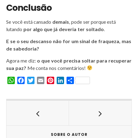
Conclusão
Se você está cansado
demais
, pode ser porque está
lutando
por algo que já deveria ter soltado
.
E se o seu descanso não for um sinal de fraqueza, mas
de sabedoria?
Agora me diz:
o que você precisa soltar para recuperar
sua paz?
Me conta nos comentários!
W
F
T
E
P
L
S
h
a
w
m
i
i
h
a
c
i
a
n
n
a
t
e
t
i
t
k
r
s
b
t
l
e
e
e
A
o
e
r
d
p
o
r
e
I
p
k
s
n
SOBRE O AUTOR