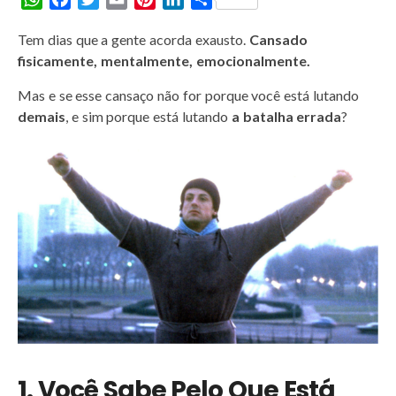
h
a
w
m
i
i
h
Tem dias que a gente acorda exausto.
Cansado
a
c
i
a
n
n
a
fisicamente, mentalmente, emocionalmente.
t
e
t
i
t
k
r
s
b
t
l
e
e
e
Mas e se esse cansaço não for porque você está lutando
A
o
e
r
d
demais
, e sim porque está lutando
a batalha errada
?
p
o
r
e
I
p
k
s
n
t
1. Você Sabe Pelo Que Está