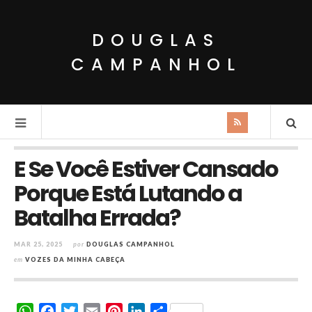
DOUGLAS
CAMPANHOL
E Se Você Estiver Cansado
Porque Está Lutando a
Batalha Errada?
MAR 25, 2025
por
DOUGLAS CAMPANHOL
em
VOZES DA MINHA CABEÇA
W
F
T
E
P
L
S