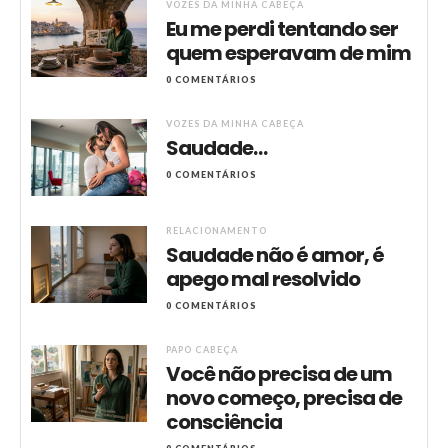
VOZES DA MINHA CABEÇA
Eu me perdi tentando ser
quem esperavam de mim
0 COMENTÁRIOS
VOZES DA MINHA CABEÇA
Saudade…
0 COMENTÁRIOS
RELACIONAMENTO
Saudade não é amor, é
apego mal resolvido
0 COMENTÁRIOS
PAPO CABEÇA
Você não precisa de um
novo começo, precisa de
consciência