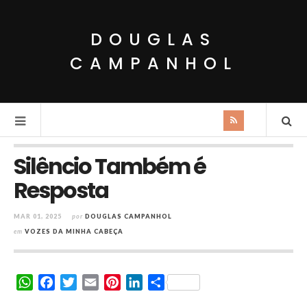
DOUGLAS
CAMPANHOL
Silêncio Também é
Resposta
MAR 01, 2025
por
DOUGLAS CAMPANHOL
em
VOZES DA MINHA CABEÇA
W
F
T
E
P
L
S
h
a
w
m
i
i
h