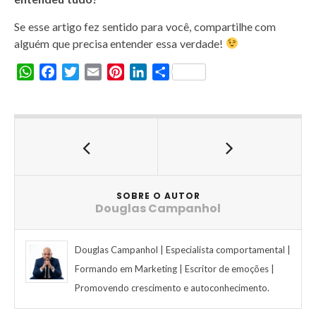
Se esse artigo fez sentido para você, compartilhe com
alguém que precisa entender essa verdade!
W
F
T
E
P
L
S
h
a
w
m
i
i
h
a
c
i
a
n
n
a
t
e
t
i
t
k
r
s
b
t
l
e
e
e
A
o
e
r
d
p
o
r
e
I
p
k
s
n
SOBRE O AUTOR
Douglas Campanhol
t
Douglas Campanhol | Especialista comportamental |
Formando em Marketing | Escritor de emoções |
Promovendo crescimento e autoconhecimento.