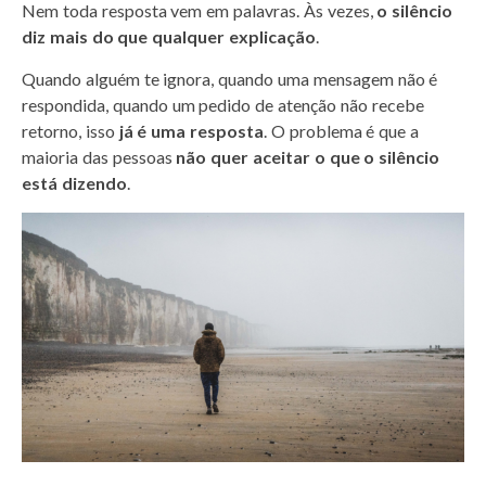
Nem toda resposta vem em palavras. Às vezes,
o silêncio
a
c
i
a
n
n
a
diz mais do que qualquer explicação
.
t
e
t
i
t
k
r
s
b
t
l
e
e
e
Quando alguém te ignora, quando uma mensagem não é
A
o
e
r
d
respondida, quando um pedido de atenção não recebe
p
o
r
e
I
retorno, isso
já é uma resposta
. O problema é que a
p
k
s
n
maioria das pessoas
não quer aceitar o que o silêncio
t
está dizendo
.